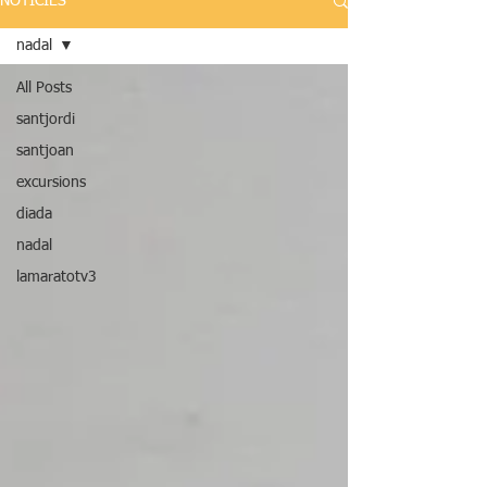
NOTÍCIES
nadal
All Posts
santjordi
santjoan
excursions
diada
nadal
lamaratotv3