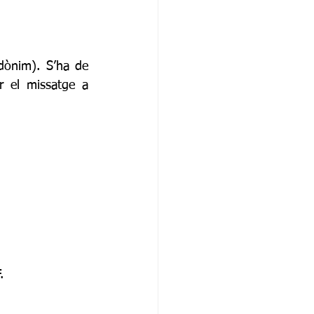
dònim). S’ha de 
 el missatge a 
.