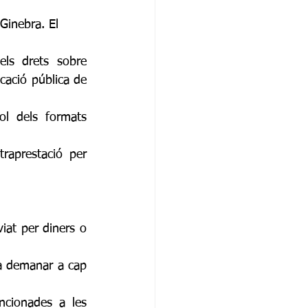
Ginebra. El 
els drets sobre 
cació pública de 
l dels formats 
aprestació per 
iat per diners o 
rà demanar a cap 
cionades a les 