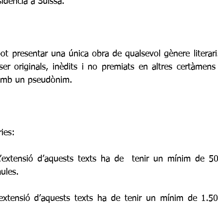
sidència a Suïssa. 
ot presentar una única obra de qualsevol gènere literari. 
er originals, inèdits i no premiats en altres certàmens li
 amb un pseudònim.
ies:
L’extensió d’aquests texts ha de  tenir un mínim de 50
ules.
’extensió d’aquests texts ha de tenir un mínim de 1.50