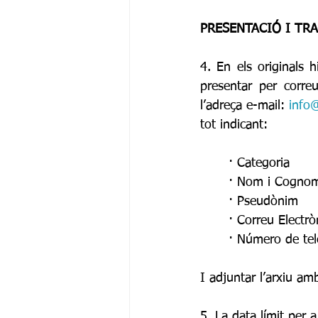
PRESENTACIÓ I TR
4. En els originals 
presentar per corre
l’adreça e-mail: 
info
tot indicant:
	· Categoria
	· Nom i Cogno
	· Pseudònim
	· Correu Electrò
	· Número de te
I adjuntar l’arxiu a
5. La data límit per a 