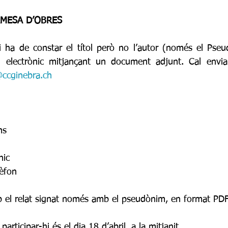
AMESA D’OBRES
hi ha de constar el títol però no l’autor (només el Pseu
u electrònic mitjançant un document adjunt. Cal enviar
@ccginebra.ch
ms
nic
lèfon
mb el relat signat només amb el pseudònim, en format PDF
participar-hi és el dia 18 d’abril, a la mitjanit.