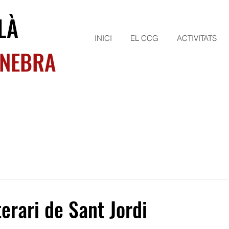
LÀ
INICI
EL CCG
ACTIVITATS
INEBRA
terari de Sant Jordi