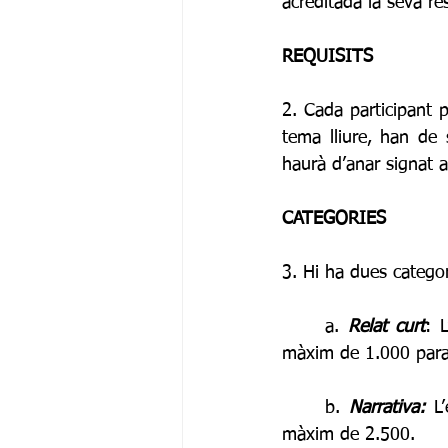
acreditada la seva re
REQUISITS
2. Cada participant p
tema lliure, han de s
haurà d’anar signat
CATEGORIES
3. Hi ha dues categor
	a. 
Relat curt
: 
màxim de 1.000 para
	b. 
Narrativa:
 L
màxim de 2.500.