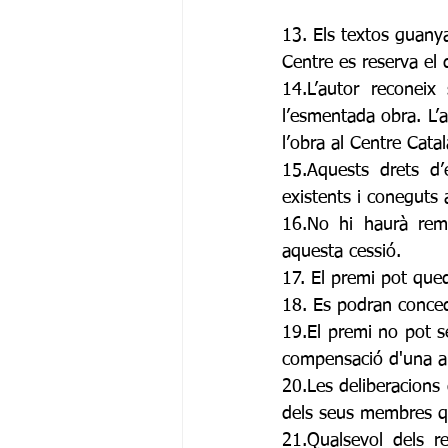
13. Els textos guany
Centre es reserva el d
14.L’autor reconeix
l’esmentada obra. L’a
l’obra al Centre Cata
15.Aquests drets d’
existents i coneguts a
16.No hi haurà remu
aquesta cessió. 
17. El premi pot qued
18. Es podran concedi
19.El premi no pot se
compensació d'una al
20.Les deliberacions 
dels seus membres qu
21.Qualsevol dels r