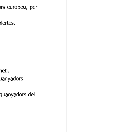
urs europeu, per 
lertes. 
eti. 
guanyadors 
 guanyadors del 