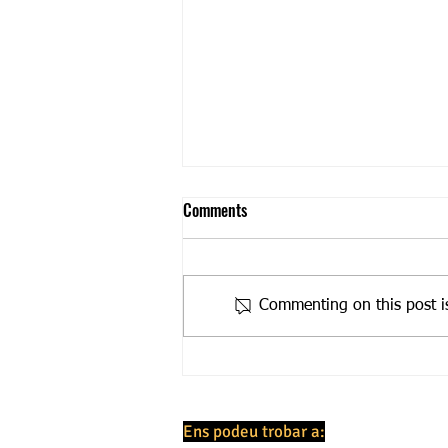
Comments
Nadal a Ginebra!
Commenting on this post is
Ens podeu trobar a: