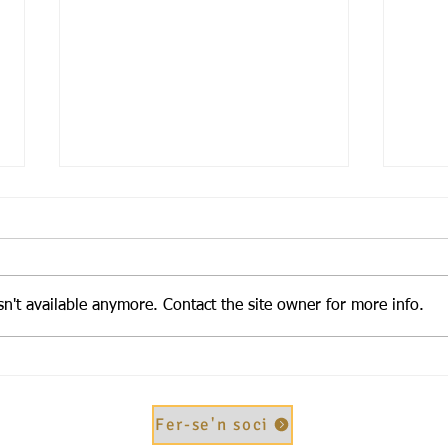
n't available anymore. Contact the site owner for more info.
Descobrint la Rive Gauche
Sant 
Fer-se'n soci