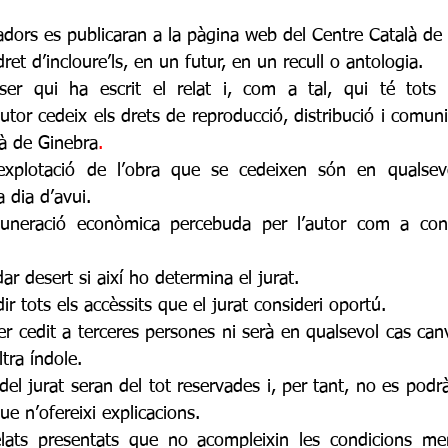
adors es publicaran a la pàgina web del Centre Català de 
ret d’incloure’ls, en un futur, en un recull o antologia. 
 ser qui ha escrit el relat i, com a tal, qui té tots 
utor cedeix els drets de reproducció, distribució i comuni
là de Ginebra
.
explotació de l’obra que se cedeixen són en qualsevo
 dia d’avui. 
neració econòmica percebuda per l’autor com a contr
ar desert si així ho determina el jurat. 
r tots els accèssits que el jurat consideri oportú.
r cedit a terceres persones ni serà en qualsevol cas canv
tra índole. 
del jurat seran del tot reservades i, per tant, no es pod
e n’ofereixi explicacions. 
elats presentats que no acompleixin les condicions men