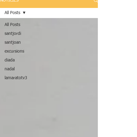
NOTÍCIES
All Posts
All Posts
santjordi
santjoan
excursions
diada
nadal
lamaratotv3