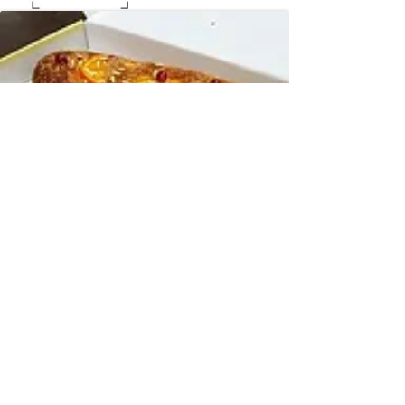
Centre Català de Ginebra © 2024
Ens podeu trobar a: